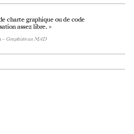
t de charte graphique ou de code
sation assez libre. »
u
–
Graphiste au MAD